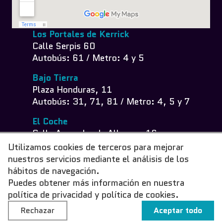
Los Portales de Kerrick
Calle Serpis 60
Autobús
: 61 / Metro: 4 y 5
Bajo Tierra
Plaza Honduras, 11
Autobús
: 31, 71, 81 / Metro: 4, 5 y 7
El Coche
Calle Azagador de Alboraya 16
Autobús
: 11, 26, 6 / Metro: 4
Utilizamos cookies de terceros para mejorar
nuestros servicios mediante el análisis de los
hábitos de navegación.
Puedes obtener más información en nuestra
Política de privacidad
Política de cookies
Condiciones de uso
Preguntas frecuentes
política de privacidad
y
política de cookies
.
Rechazar
Aceptar todo
Web desarrollada por
Insomnia Comunicación